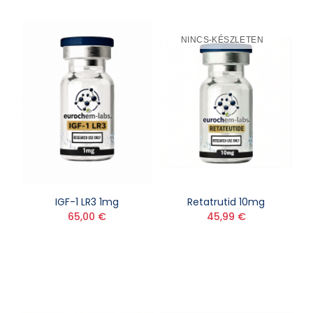
NINCS-KÉSZLETEN
IGF-1 LR3 1mg
Retatrutid 10mg
65,00 €
45,99 €